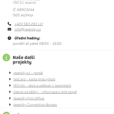
790 01 Jeseník
IČ: 68923244
ISDS: aq3ikqx
+420 583 283 117
info@jeseniky.cz
Úřední hodiny:
pondělí až pátek 08:00 - 16:00
Naše další
projekty
jeseniky.cz - portál
YesCard - karta plná výhod
YESinfo - akce a události v Jeseníkách
Jdeme na běžky - informace o bíle stopě
Jeseníky Film Office
Jeseníky Convention Bureau