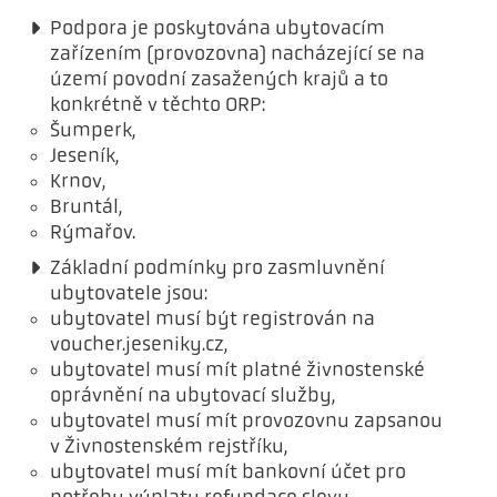
Podpora je poskytována ubytovacím
zařízením (provozovna) nacházející se na
území povodní zasažených krajů a to
konkrétně v těchto ORP:
Šumperk,
Jeseník,
Krnov,
Bruntál,
Rýmařov.
Základní podmínky pro zasmluvnění
ubytovatele jsou:
ubytovatel musí být registrován na
voucher.jeseniky.cz,
ubytovatel musí mít platné živnostenské
oprávnění na ubytovací služby,
ubytovatel musí mít provozovnu zapsanou
v Živnostenském rejstříku,
ubytovatel musí mít bankovní účet pro
potřeby výplaty refundace slevy,