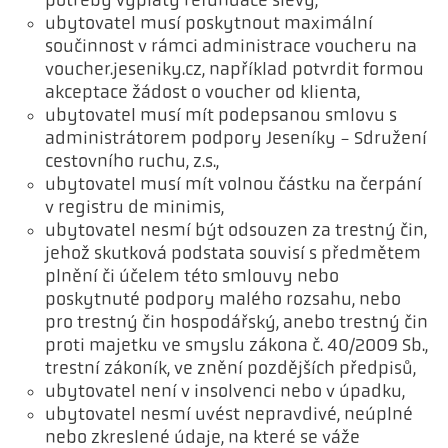
ubytovatel musí poskytnout maximální
součinnost v rámci administrace voucheru na
voucher.jeseniky.cz, například potvrdit formou
akceptace žádost o voucher od klienta,
ubytovatel musí mít podepsanou smlovu s
administrátorem podpory Jeseníky - Sdružení
cestovního ruchu, z.s.,
ubytovatel musí mít volnou částku na čerpání
v registru de minimis,
ubytovatel nesmí být odsouzen za trestný čin,
jehož skutková podstata souvisí s předmětem
plnění či účelem této smlouvy nebo
poskytnuté podpory malého rozsahu, nebo
pro trestný čin hospodářský, anebo trestný čin
proti majetku ve smyslu zákona č. 40/2009 Sb.,
trestní zákoník, ve znění pozdějších předpisů,
ubytovatel není v insolvenci nebo v úpadku,
ubytovatel nesmí uvést nepravdivé, neúplné
nebo zkreslené údaje, na které se váže