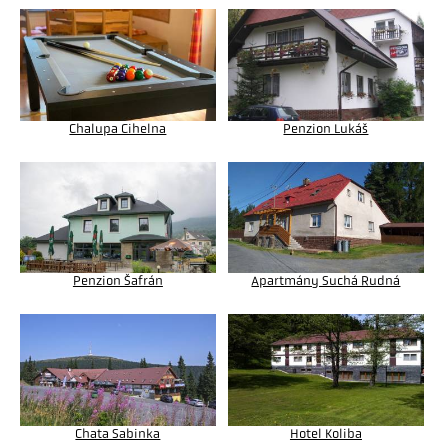
Chalupa Cihelna
Penzion Lukáš
Penzion Šafrán
Apartmány Suchá Rudná
Chata Sabinka
Hotel Koliba