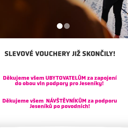
SLEVOVÉ VOUCHERY JIŽ SKONČILY!
Děkujeme všem UBYTOVATELŮM za zapojení
do obou vln podpory pro Jeseníky!
Děkujeme všem NÁVŠTĚVNÍKŮM za podporu
Jeseníků po povodních!