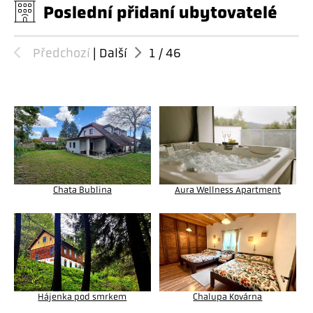
Poslední přidaní ubytovatelé
Předchozí
|
Další
1
/
46
Chata Bublina
Aura Wellness Apartment
Hájenka pod smrkem
Chalupa Kovárna