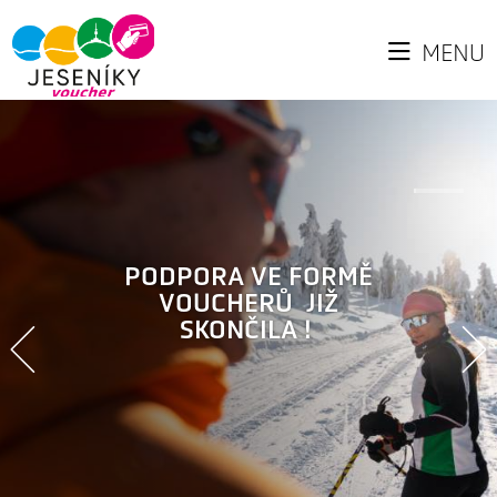
MENU
PODPORA VE FORMĚ
VOUCHERŮ JIŽ
SKONČILA !
VÍCE INFORMACÍ