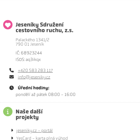
Jeseníky Sdružení
cestovního ruchu, z.s.
Palackého 1341/2
790 01 Jeseník
IČ: 68923244
ISDS: aq3ikqx
+420 583 283 117
info@jeseniky.cz
Úřední hodiny:
pondělí až pátek 08:00 - 16:00
Naše další
projekty
jeseniky.cz - portál
YesCard - karta plná výhod