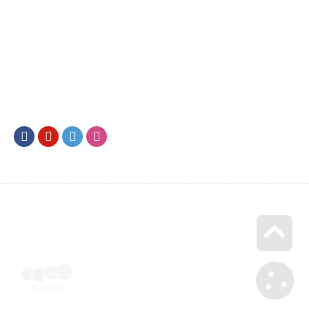
Facebook
Youtube
Twitter
Instagram
Go u
Ubytovací objekty | Voucher Jeseníky