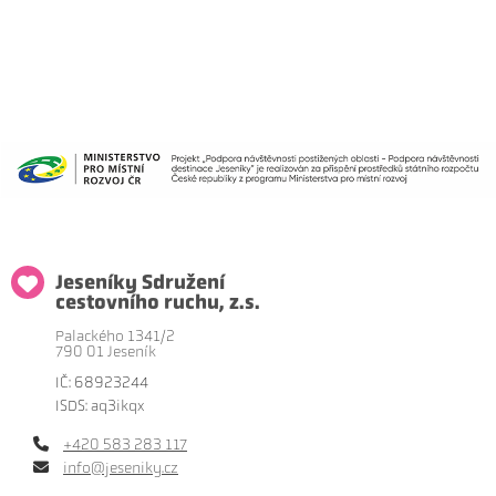
Jeseníky Sdružení
cestovního ruchu, z.s.
Palackého 1341/2
790 01 Jeseník
IČ: 68923244
ISDS: aq3ikqx
+420 583 283 117
info@jeseniky.cz