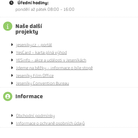
Úřední hodiny:
pondělí až pátek 08:00 - 16:00
Naše další
projekty
jeseniky.cz - portál
YesCard - karta plná výhod
YESinfo - akce a události v Jeseníkách
Jdeme na běžky - informace o bíle stopě
Jeseníky Film Office
Jeseníky Convention Bureau
Informace
Obchodní podmínky
Informace o ochraně osobních údajů