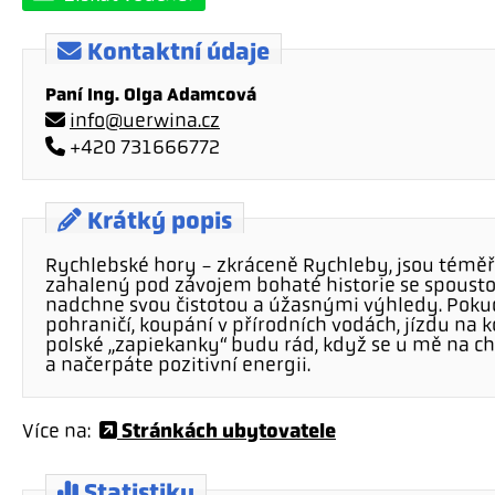
Kontaktní údaje
Paní Ing. Olga Adamcová
info@uerwina.cz
+420 731666772
Krátký popis
Rychlebské hory - zkráceně Rychleby, jsou téměř
zahalený pod závojem bohaté historie se spoust
nadchne svou čistotou a úžasnými výhledy. Pokud
pohraničí, koupání v přírodních vodách, jízdu na
polské „zapiekanky“ budu rád, když se u mě na chv
a načerpáte pozitivní energii.
Stránkách ubytovatele
Více na:
Statistiky