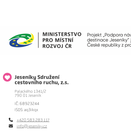
Jeseníky Sdružení
cestovního ruchu, z.s.
Palackého 1341/2
790 01 Jeseník
IČ: 68923244
ISDS: aq3ikqx
+420 583 283 117
info@jeseniky.cz