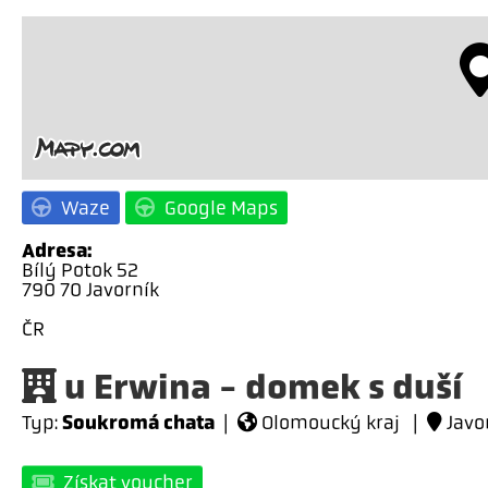
Waze
Google Maps
Adresa:
Bílý Potok 52
790 70 Javorník
ČR
u Erwina - domek s duší
Soukromá chata
Typ:
|
Olomoucký kraj |
Javor
Získat voucher