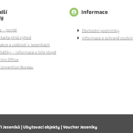
lší
Informace
ty
z - portál
Obchodní podmínky
 karta plná výhod
Informace o ochraně osobní
akce a události v Jeseníkách
běžky - informace o bíle stopě
Film Office
Convention Bureau
í Jeseníků | Ubytovací objekty | Voucher Jeseníky