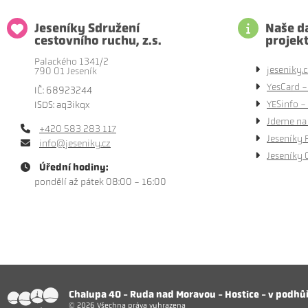
Jeseníky Sdružení
Naše da
cestovního ruchu, z.s.
projek
Palackého 1341/2
jeseniky.c
790 01 Jeseník
YesCard -
IČ: 68923244
YESinfo - 
ISDS: aq3ikqx
Jdeme na 
+420 583 283 117
Jeseníky 
info@jeseniky.cz
Jeseníky 
Úřední hodiny:
pondělí až pátek 08:00 - 16:00
Chalupa 40 - Ruda nad Moravou - Hostice - v podhůř
 www stránek
© 2026 Všechna práva vyhrazena