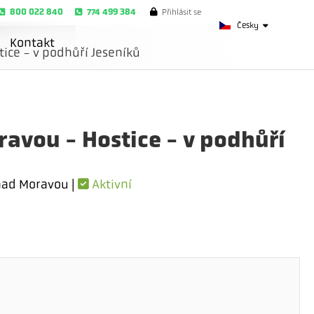
800 022 840
774 499 384
Přihlásit se
Česky
Kontakt
ice - v podhůří Jeseníků
avou - Hostice - v podhůří
ad Moravou |
Aktivní