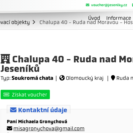
voucher@jeseniky.cz
Úvod
Informace
vací objekty
Chalupa 40 - Ruda nad Moravou - Host
Chalupa 40 - Ruda nad Mor
Jeseníků
Soukromá chata
Typ:
|
Olomoucký kraj |
Ruda n
Získat voucher
Kontaktní údaje
Paní Michaela Gronychová
misagronychova@gmail.com