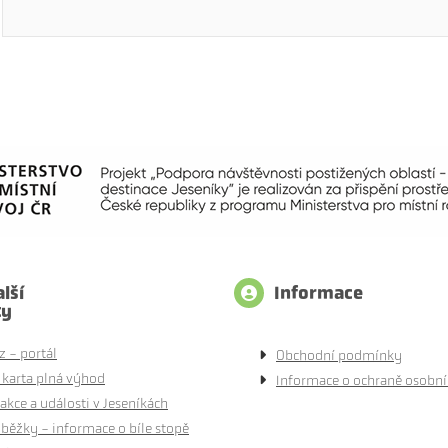
lší
Informace
ty
z - portál
Obchodní podmínky
 karta plná výhod
Informace o ochraně osobní
akce a události v Jeseníkách
běžky - informace o bíle stopě