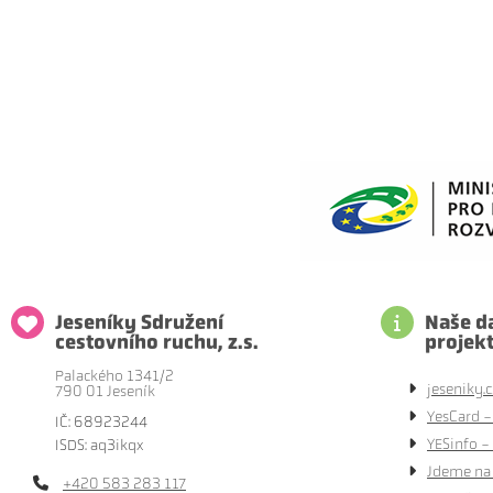
Jeseníky Sdružení
Naše da
cestovního ruchu, z.s.
projek
Palackého 1341/2
jeseniky.c
790 01 Jeseník
YesCard -
IČ: 68923244
YESinfo - 
ISDS: aq3ikqx
Jdeme na 
+420 583 283 117