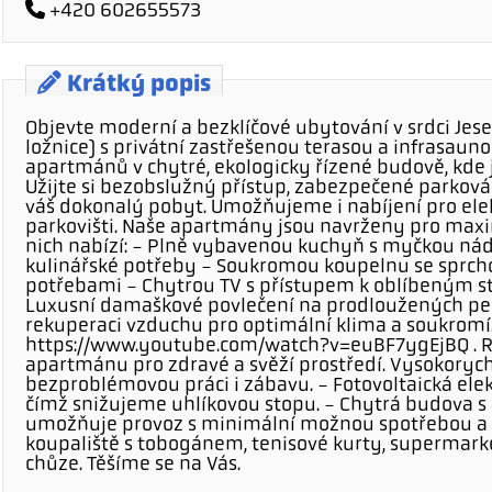
+420 602655573
Krátký popis
Objevte moderní a bezklíčové ubytování v srdci Jes
ložnice) s privátní zastřešenou terasou a infrasaun
apartmánů v chytré, ekologicky řízené budově, kde 
Užijte si bezobslužný přístup, zabezpečené parkován
váš dokonalý pobyt. Umožňujeme i nabíjení pro e
parkovišti. Naše apartmány jsou navrženy pro maxim
nich nabízí: - Plně vybavenou kuchyň s myčkou ná
kulinářské potřeby - Soukromou koupelnu se sprc
potřebami - Chytrou TV s přístupem k oblíbeným s
Luxusní damaškové povlečení na prodloužených peři
rekuperaci vzduchu pro optimální klima a soukromí. 
https://www.youtube.com/watch?v=euBF7ygEjBQ . R
apartmánu pro zdravé a svěží prostředí. Vysokorych
bezproblémovou práci i zábavu. - Fotovoltaická elekt
čímž snižujeme uhlíkovou stopu. - Chytrá budova 
umožňuje provoz s minimální možnou spotřebou a
koupaliště s tobogánem, tenisové kurty, supermarke
chůze. Těšíme se na Vás.