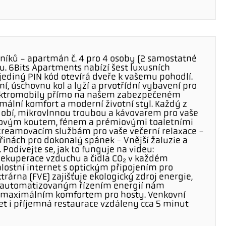
eníků - apartmán č. 4 pro 4 osoby (2 samostatné
ou. 6Bits Apartments nabízí šest luxusních
jediný PIN kód otevírá dveře k vašemu pohodlí.
í, úschovnu kol a lyží a prvotřídní vybavení pro
lektromobily přímo na našem zabezpečeném
ální komfort a moderní životní styl. Každý z
dobí, mikrovlnnou troubou a kávovarem pro vaše
hovým koutem, fénem a prémiovými toaletními
treamovacím službám pro vaše večerní relaxace -
nách pro dokonalý spánek - Vnější žaluzie a
Podívejte se, jak to funguje na videu:
ekuperace vzduchu a čidla CO₂ v každém
lostní internet s optickým připojením pro
rárna (FVE) zajišťuje ekologický zdroj energie,
s automatizovaným řízením energií nám
 maximálním komfortem pro hosty. Venkovní
t i příjemná restaurace vzdáleny cca 5 minut