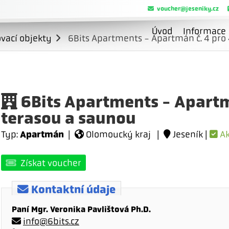
voucher@jeseniky.cz
Úvod
Informace
vací objekty
6Bits Apartments - Apartmán č. 4 pro 
6Bits Apartments - Apartmá
terasou a saunou
Apartmán
Typ:
|
Olomoucký kraj |
Jeseník |
Ak
Získat voucher
Kontaktní údaje
Paní Mgr. Veronika Pavlištová Ph.D.
info@6bits.cz