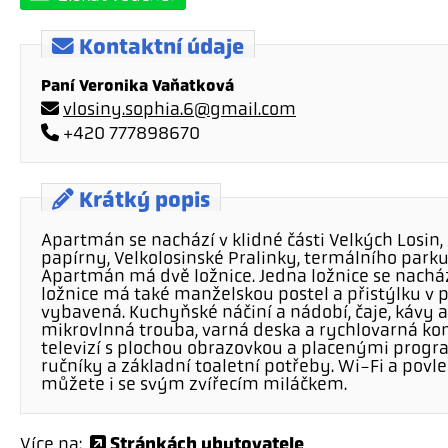
Kontaktní údaje
Paní Veronika Vaňatková
vlosiny.sophia.6@gmail.com
+420 777898670
Krátký popis
Apartmán se nachází v klidné části Velkých Losin,
papírny, Velkolosinské Pralinky, termálního parku
Apartmán má dvě ložnice. Jedna ložnice se nacház
ložnice má také manželskou postel a přistýlku v 
vybavená. Kuchyňské náčiní a nádobí, čaje, kávy a
mikrovlnná trouba, varná deska a rychlovarná ko
televizí s plochou obrazovkou a placenými progra
ručníky a základní toaletní potřeby. Wi-Fi a povl
můžete i se svým zvířecím miláčkem.
Stránkách ubytovatele
Více na: