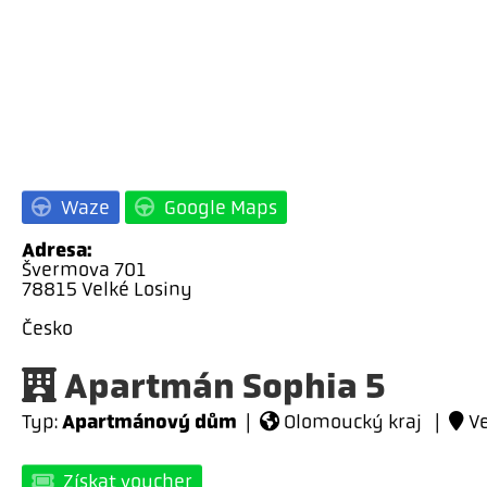
Waze
Google Maps
Adresa:
Švermova 701
78815 Velké Losiny
Česko
Apartmán Sophia 5
Apartmánový dům
Typ:
|
Olomoucký kraj |
Ve
Získat voucher