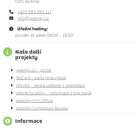
ISDS: aq3ikqx
+420 583 283 117
info@jeseniky.cz
Úřední hodiny:
pondělí až pátek 08:00 - 16:00
Naše další
projekty
jeseniky.cz - portál
YesCard - karta plná výhod
YESinfo - akce a události v Jeseníkách
Jdeme na běžky - informace o bíle stopě
Jeseníky Film Office
Jeseníky Convention Bureau
Informace