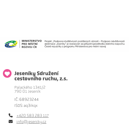
Jeseníky Sdružení
cestovního ruchu, z.s.
Palackého 1341/2
790 01 Jeseník
IČ: 68923244
ISDS: aq3ikqx
+420 583 283 117
info@jeseniky.cz