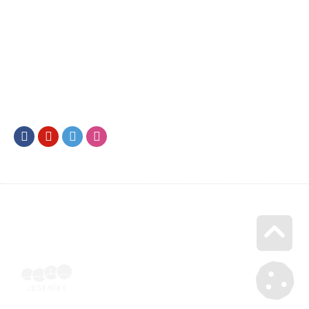
Facebook
Youtube
Twitter
Instagram
Go u
Ubytovací objekty | Voucher Jeseníky