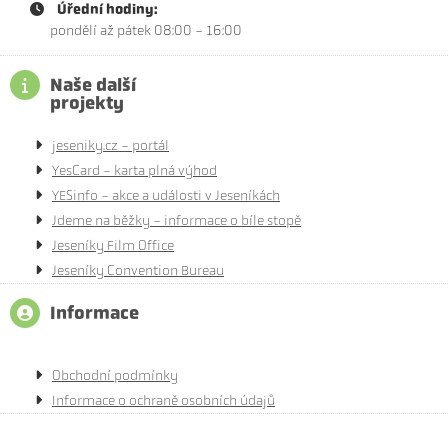
Úřední hodiny:
pondělí až pátek 08:00 - 16:00
Naše další
projekty
jeseniky.cz - portál
YesCard - karta plná výhod
YESinfo - akce a události v Jeseníkách
Jdeme na běžky - informace o bíle stopě
Jeseníky Film Office
Jeseníky Convention Bureau
Informace
Obchodní podmínky
Informace o ochraně osobních údajů