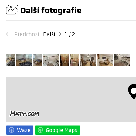
Další fotografie
Předchozí
|
Další
1
/
2
Waze
Google Maps