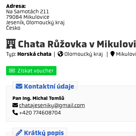
Adresa:
Na Samotách 211
79084 Mikulovice
Jeseník, Olomoucký kraj
Česko
Chata Růžovka v Mikulovi
Horská chata
Typ:
|
Olomoucký kraj |
Mikulovi
Získat voucher
Kontaktní údaje
Pan Ing. Michal Tomšů
chatajeseniky@gmail.com
+420 774608704
Krátký popis