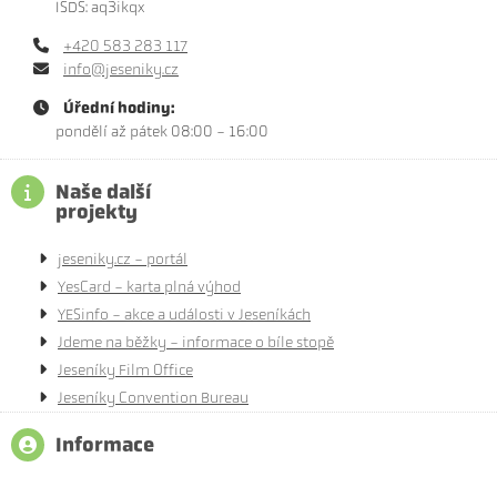
ISDS: aq3ikqx
+420 583 283 117
info@jeseniky.cz
Úřední hodiny:
pondělí až pátek 08:00 - 16:00
Naše další
projekty
jeseniky.cz - portál
YesCard - karta plná výhod
YESinfo - akce a události v Jeseníkách
Jdeme na běžky - informace o bíle stopě
Jeseníky Film Office
Jeseníky Convention Bureau
Informace