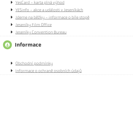
YesCard - karta plná výhod
YESinfo - akce a události v Jeseníkách
Jdeme na běžky - informace o bíle stopě
Jeseníky Film Office
Jeseníky Convention Bureau
Informace
Obchodní podmínky
Informace o ochraně osobních údajů