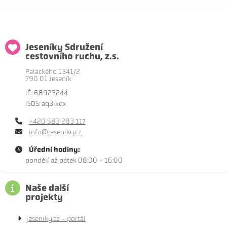
Jeseníky Sdružení
cestovního ruchu, z.s.
Palackého 1341/2
790 01 Jeseník
IČ: 68923244
ISDS: aq3ikqx
+420 583 283 117
info@jeseniky.cz
Úřední hodiny:
pondělí až pátek 08:00 - 16:00
Naše další
projekty
jeseniky.cz - portál