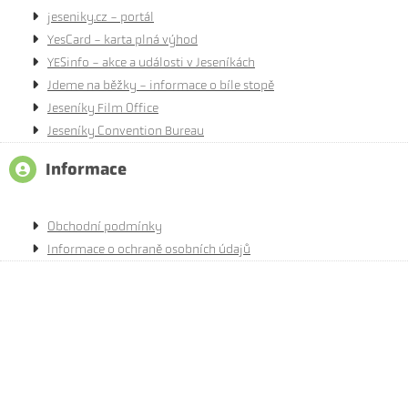
jeseniky.cz - portál
YesCard - karta plná výhod
YESinfo - akce a události v Jeseníkách
Jdeme na běžky - informace o bíle stopě
Jeseníky Film Office
Jeseníky Convention Bureau
Informace
Obchodní podmínky
Informace o ochraně osobních údajů