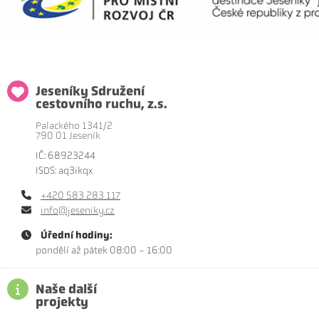
Jeseníky Sdružení
cestovního ruchu, z.s.
Palackého 1341/2
790 01 Jeseník
IČ: 68923244
ISDS: aq3ikqx
+420 583 283 117
info@jeseniky.cz
Úřední hodiny:
pondělí až pátek 08:00 - 16:00
Naše další
projekty