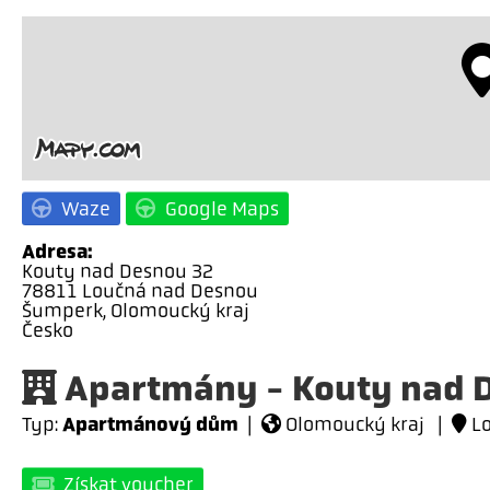
Waze
Google Maps
Adresa:
Kouty nad Desnou 32
78811 Loučná nad Desnou
Šumperk, Olomoucký kraj
Česko
Apartmány - Kouty nad 
Apartmánový dům
Typ:
|
Olomoucký kraj |
Lo
Získat voucher