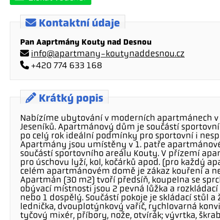
Kontaktní údaje
Pan Aaprtmány Kouty nad Desnou
info@apartmany-koutynaddesnou.cz
+420 774 633 168
Krátký popis
Nabízíme ubytování v moderních apartmánech v K
Jeseníků. Apartmánový dům je součástí sportovní
po celý rok ideální podmínky pro sportovní i nesp
Apartmány jsou umístěny v 1. patře apartmánovéh
součástí sportovního areálu Kouty. V přízemí a
pro úschovu lyží, kol, kočárků apod. (pro každý 
celém apartmánovém domě je zákaz kouření a n
Apartmán (30 m2) tvoří předsíň, koupelna se spr
obývací místnosti jsou 2 pevná lůžka a rozkládací
nebo 1 dospělý. Součástí pokoje je skládací stůl 
lednička, dvouplotýnkový vařič, rychlovarná konvi
tyčový mixér, příbory, nože, otvírák; vývrtka, škrabk