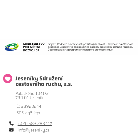
Jeseníky Sdružení
cestovního ruchu, z.s.
Palackého 1341/2
790 01 Jeseník
IČ: 68923244
ISDS: aq3ikqx
+420 583 283 117
info@jeseniky.cz