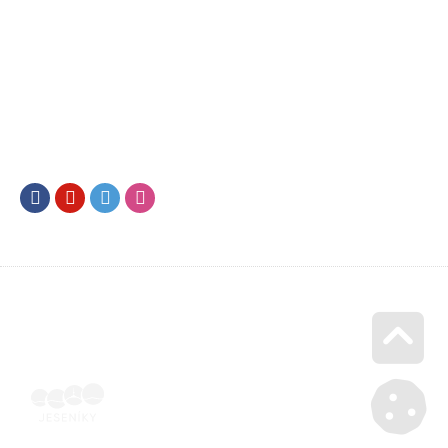
Facebook
Youtube
Twitter
Instagram
Go u
Ubytovací objekty | Voucher Jeseníky