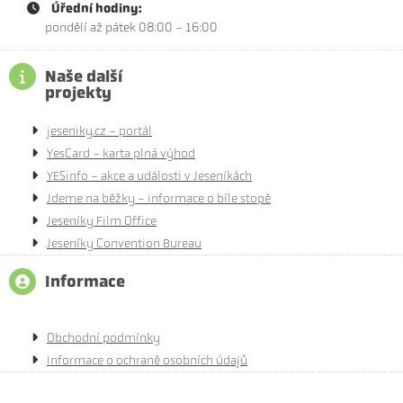
Úřední hodiny:
pondělí až pátek 08:00 - 16:00
Naše další
projekty
jeseniky.cz - portál
YesCard - karta plná výhod
YESinfo - akce a události v Jeseníkách
Jdeme na běžky - informace o bíle stopě
Jeseníky Film Office
Jeseníky Convention Bureau
Informace
Obchodní podmínky
Informace o ochraně osobních údajů