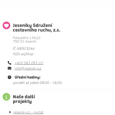
Jeseníky Sdružení
cestovního ruchu, z.s.
Palackého 1341/2
790 01 Jeseník
IČ: 68923244
ISDS: aq3ikqx
+420 583 283 117
info@jeseniky.cz
Úřední hodiny:
pondělí až pátek 08:00 - 16:00
Naše další
projekty
jeseniky.cz - portál