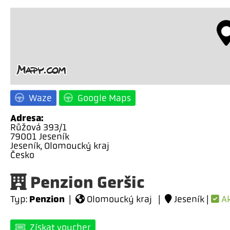
Waze
Google Maps
Adresa:
Růžová 393/1
79001 Jeseník
Jeseník, Olomoucký kraj
Česko
Penzion Geršic
Penzion
Typ:
|
Olomoucký kraj |
Jeseník |
Ak
Získat voucher