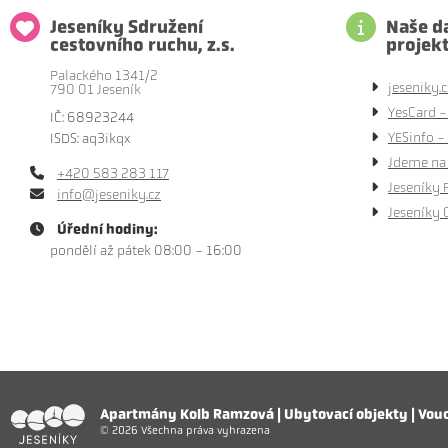
Jeseníky Sdružení
Naše da
cestovního ruchu, z.s.
projek
Palackého 1341/2
jeseniky.c
790 01 Jeseník
YesCard -
IČ: 68923244
YESinfo - 
ISDS: aq3ikqx
Jdeme na 
+420 583 283 117
Jeseníky 
info@jeseniky.cz
Jeseníky 
Úřední hodiny:
pondělí až pátek 08:00 - 16:00
Apartmány Kolb Ramzová | Ubytovací objekty | Vou
 www stránek
© 2026 Všechna práva vyhrazena