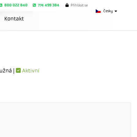
800 022 840
774 499 384
Přihlásit se
Česky
Kontakt
užná |
Aktivní