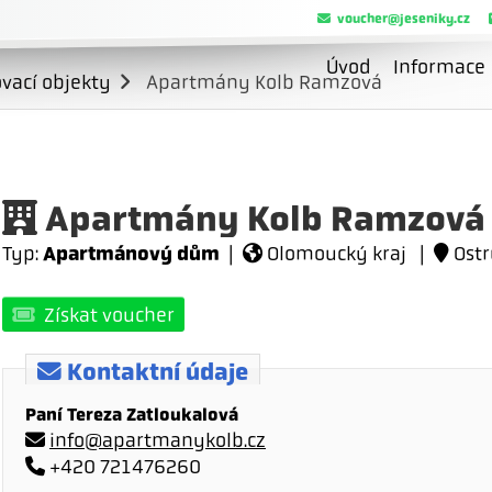
voucher@jeseniky.cz
Úvod
Informace
vací objekty
Apartmány Kolb Ramzová
Apartmány Kolb Ramzová
Apartmánový dům
Typ:
|
Olomoucký kraj |
Ostr
Získat voucher
Kontaktní údaje
Paní Tereza Zatloukalová
info@apartmanykolb.cz
+420 721476260