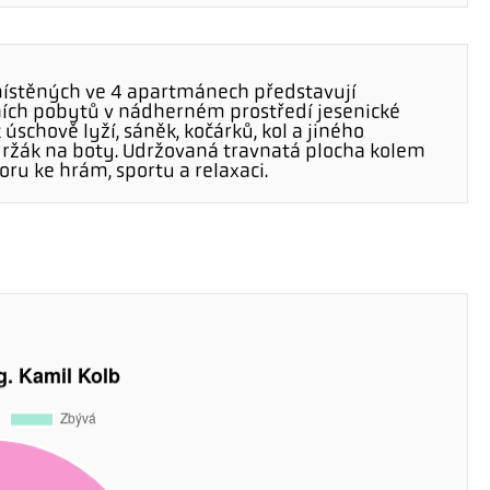
místěných ve 4 apartmánech představují
tních pobytů v nádherném prostředí jesenické
k úschově lyží, sáněk, kočárků, kol a jiného
 držák na boty. Udržovaná travnatá plocha kolem
ru ke hrám, sportu a relaxaci.