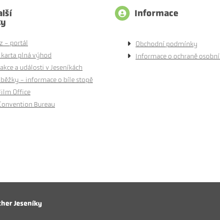
lší
Informace
ty
z - portál
Obchodní podmínky
 karta plná výhod
Informace o ochraně osobní
akce a události v Jeseníkách
běžky - informace o bíle stopě
Film Office
Convention Bureau
cher Jeseníky