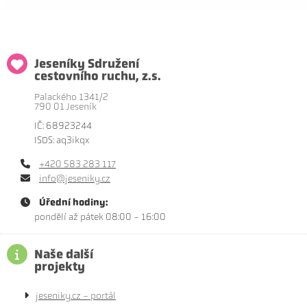
Jeseníky Sdružení
cestovního ruchu, z.s.
Palackého 1341/2
790 01 Jeseník
IČ: 68923244
ISDS: aq3ikqx
+420 583 283 117
info@jeseniky.cz
Úřední hodiny:
pondělí až pátek 08:00 - 16:00
Naše další
projekty
jeseniky.cz - portál