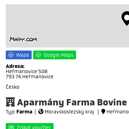
Waze
Google Maps
Adresa:
Heřmanovice 508
793 74 Heřmanovice
Česko
Aparmány Farma Bovine
Farma
Typ:
|
Moravskoslezský kraj |
Heřmanov
Získat voucher