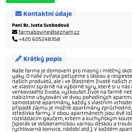
Kontaktní údaje
Paní Bc. Iveta Svobodová
farmabovine@seznam.cz
+420 605248358
Krátký popis
Naše farma je domovem pro masný i mléčný skot, ko
yaky. O naše zvířata pečujeme s láskou a respekte
našich produktů, ale i ve šťastném životě našich
ve vlastní sýrárně na výborné sýry, které si u nás m
venkovského života, vyzkoušet život na farmě ne
nabízíme ubytování ve dvou pohodlných apartm
samostatné apartmány, každý s vlastním vchodem,
případě zájmu je možné apartmány zprůchodnit.
střediska farmy. V obou apartmánech jsou dvě lož
rozkládacím gaučem, krbem a kuchyňským koutem
(sporák se sklokeramickou varnou deskou a troub
rychlovarná konvice, nádobí atd.). V každém apa