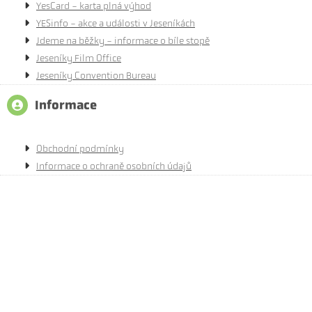
YesCard - karta plná výhod
YESinfo - akce a události v Jeseníkách
Jdeme na běžky - informace o bíle stopě
Jeseníky Film Office
Jeseníky Convention Bureau
Informace
Obchodní podmínky
Informace o ochraně osobních údajů