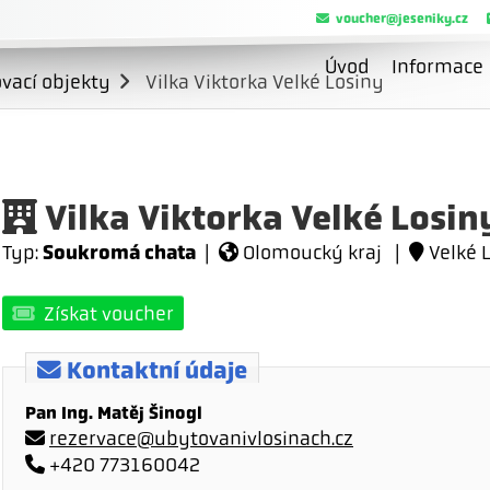
voucher@jeseniky.cz
Úvod
Informace
vací objekty
Vilka Viktorka Velké Losiny
Vilka Viktorka Velké Losin
Soukromá chata
Typ:
|
Olomoucký kraj |
Velké L
Získat voucher
Kontaktní údaje
Pan Ing. Matěj Šinogl
rezervace@ubytovanivlosinach.cz
+420 773160042