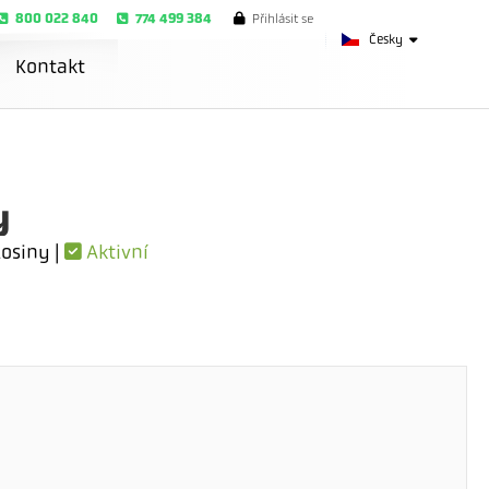
800 022 840
774 499 384
Přihlásit se
Česky
Kontakt
y
osiny |
Aktivní