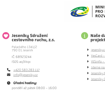
Jeseníky Sdružení
Naše da
cestovního ruchu, z.s.
projek
Palackého 1341/2
jeseniky.c
790 01 Jeseník
YesCard -
IČ: 68923244
YESinfo - 
ISDS: aq3ikqx
Jdeme na 
+420 583 283 117
Jeseníky 
info@jeseniky.cz
Jeseníky 
Úřední hodiny:
pondělí až pátek 08:00 - 16:00