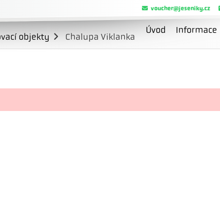
voucher@jeseniky.cz
Úvod
Informace
vací objekty
Chalupa Viklanka