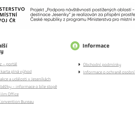
lší
Informace
ty
z - portál
Obchodní podmínky
 karta plná výhod
Informace o ochraně osobní
akce a události v Jeseníkách
běžky - informace o bíle stopě
Film Office
Convention Bureau