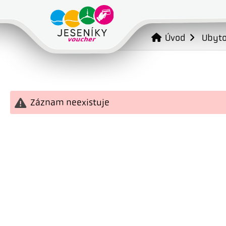
Úvod
Ubyto
Záznam neexistuje