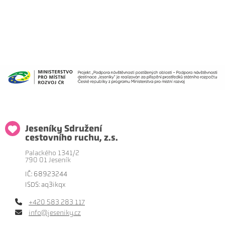
Jeseníky Sdružení
cestovního ruchu, z.s.
Palackého 1341/2
790 01 Jeseník
IČ: 68923244
ISDS: aq3ikqx
+420 583 283 117
info@jeseniky.cz