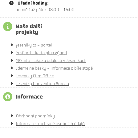
Úřední hodiny:
pondělí až pátek 08:00 - 16:00
Naše další
projekty
jeseniky.cz - portál
YesCard - karta plná výhod
YESinfo - akce a události v Jeseníkách
Jdeme na běžky - informace o bíle stopě
Jeseníky Film Office
Jeseníky Convention Bureau
Informace
Obchodní podmínky
Informace o ochraně osobních údajů