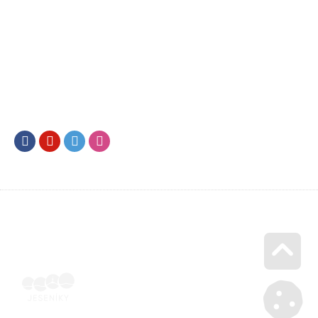
Facebook
Youtube
Twitter
Instagram
Go u
SML202500214 | Naskenovaná podepsaná smlouva | Voucher