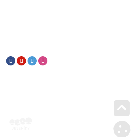
Facebook
Youtube
Twitter
Instagram
Go u
SML202500196 | Naskenovaná podepsaná smlouva | Voucher