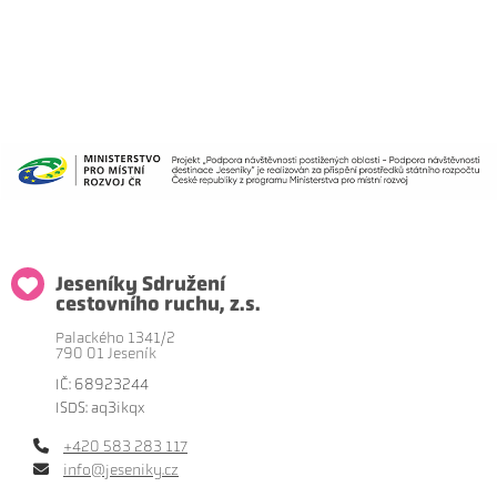
Jeseníky Sdružení
cestovního ruchu, z.s.
Palackého 1341/2
790 01 Jeseník
IČ: 68923244
ISDS: aq3ikqx
+420 583 283 117
info@jeseniky.cz