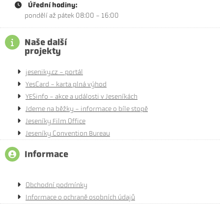
Úřední hodiny:
pondělí až pátek 08:00 - 16:00
Naše další
projekty
jeseniky.cz - portál
YesCard - karta plná výhod
YESinfo - akce a události v Jeseníkách
Jdeme na běžky - informace o bíle stopě
Jeseníky Film Office
Jeseníky Convention Bureau
Informace
Obchodní podmínky
Informace o ochraně osobních údajů