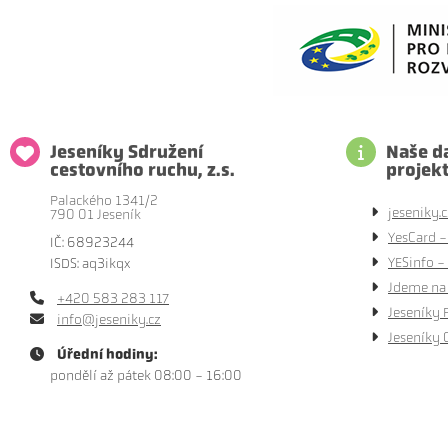
Jeseníky Sdružení
Naše da
cestovního ruchu, z.s.
projek
Palackého 1341/2
jeseniky.c
790 01 Jeseník
YesCard -
IČ: 68923244
YESinfo - 
ISDS: aq3ikqx
Jdeme na 
+420 583 283 117
Jeseníky 
info@jeseniky.cz
Jeseníky 
Úřední hodiny:
pondělí až pátek 08:00 - 16:00