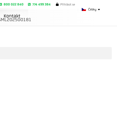
800 022 840
774 499 384
Přihlásit se
Česky
Kontakt
SML202500181