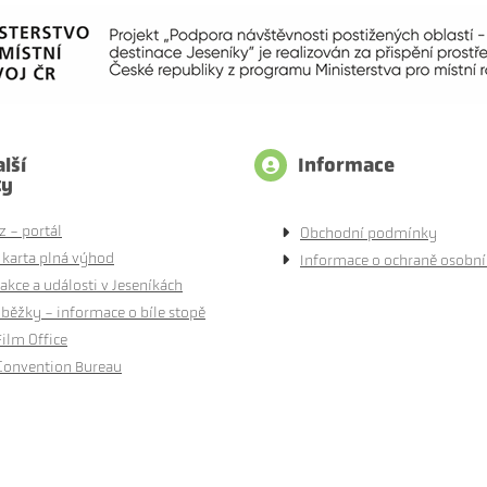
lší
Informace
ty
z - portál
Obchodní podmínky
 karta plná výhod
Informace o ochraně osobní
akce a události v Jeseníkách
běžky - informace o bíle stopě
Film Office
Convention Bureau