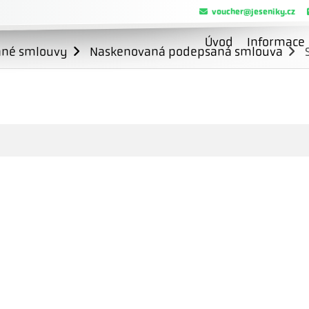
voucher@jeseniky.cz
Úvod
Informace
ané smlouvy
Naskenovaná podepsaná smlouva