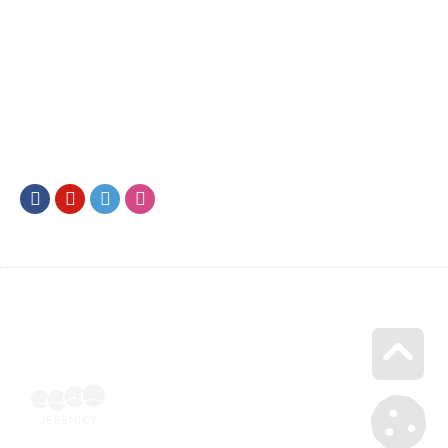
Facebook
Youtube
Twitter
Instagram
Go u
SML202500197 | Naskenovaná podepsaná smlouva | Voucher