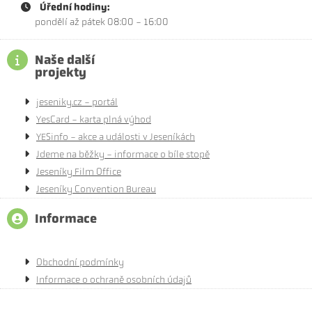
Úřední hodiny:
pondělí až pátek 08:00 - 16:00
Naše další
projekty
jeseniky.cz - portál
YesCard - karta plná výhod
YESinfo - akce a události v Jeseníkách
Jdeme na běžky - informace o bíle stopě
Jeseníky Film Office
Jeseníky Convention Bureau
Informace
Obchodní podmínky
Informace o ochraně osobních údajů