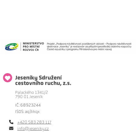
Jeseníky Sdružení
cestovního ruchu, z.s.
Palackého 1341/2
790 01 Jeseník
IČ: 68923244
ISDS: aq3ikqx
+420 583 283 117
info@jeseniky.cz