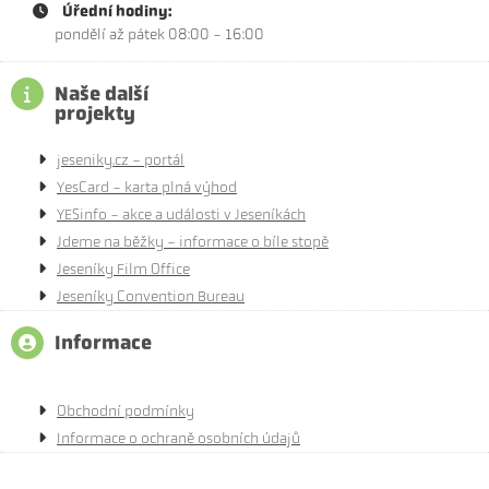
Úřední hodiny:
pondělí až pátek 08:00 - 16:00
Naše další
projekty
jeseniky.cz - portál
YesCard - karta plná výhod
YESinfo - akce a události v Jeseníkách
Jdeme na běžky - informace o bíle stopě
Jeseníky Film Office
Jeseníky Convention Bureau
Informace
Obchodní podmínky
Informace o ochraně osobních údajů