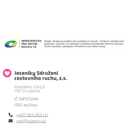
Jeseníky Sdružení
cestovního ruchu, z.s.
Palackého 1341/2
790 01 Jeseník
IČ: 68923244
ISDS: aq3ikqx
+420 583 283 117
info@jeseniky.cz