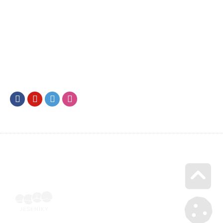
Facebook
Youtube
Twitter
Instagram
Go u
SML202500175 | Naskenovaná podepsaná smlouva | Voucher