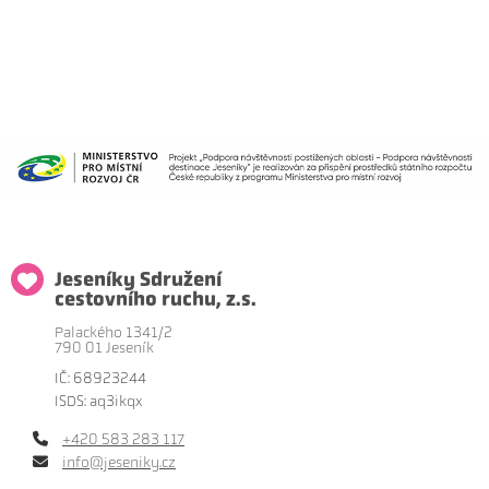
Jeseníky Sdružení
cestovního ruchu, z.s.
Palackého 1341/2
790 01 Jeseník
IČ: 68923244
ISDS: aq3ikqx
+420 583 283 117
info@jeseniky.cz