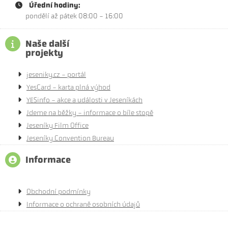
Úřední hodiny:
pondělí až pátek 08:00 - 16:00
Naše další
projekty
jeseniky.cz - portál
YesCard - karta plná výhod
YESinfo - akce a události v Jeseníkách
Jdeme na běžky - informace o bíle stopě
Jeseníky Film Office
Jeseníky Convention Bureau
Informace
Obchodní podmínky
Informace o ochraně osobních údajů