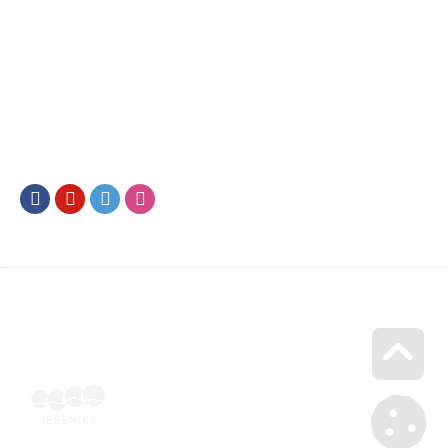
Facebook
Youtube
Twitter
Instagram
Go u
SML202400265 | Naskenovaná podepsaná smlouva | Voucher