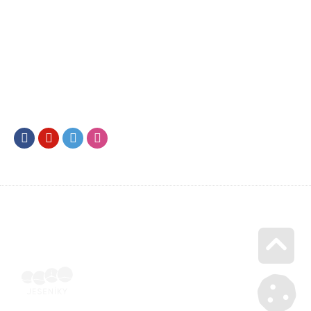
Facebook
Youtube
Twitter
Instagram
Go u
SML202400047 | Naskenovaná podepsaná smlouva | Voucher