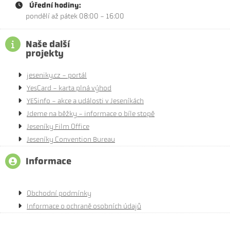
Úřední hodiny:
pondělí až pátek 08:00 - 16:00
Naše další
projekty
jeseniky.cz - portál
YesCard - karta plná výhod
YESinfo - akce a události v Jeseníkách
Jdeme na běžky - informace o bíle stopě
Jeseníky Film Office
Jeseníky Convention Bureau
Informace
Obchodní podmínky
Informace o ochraně osobních údajů