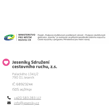
Jeseníky Sdružení
cestovního ruchu, z.s.
Palackého 1341/2
790 01 Jeseník
IČ: 68923244
ISDS: aq3ikqx
+420 583 283 117
info@jeseniky.cz