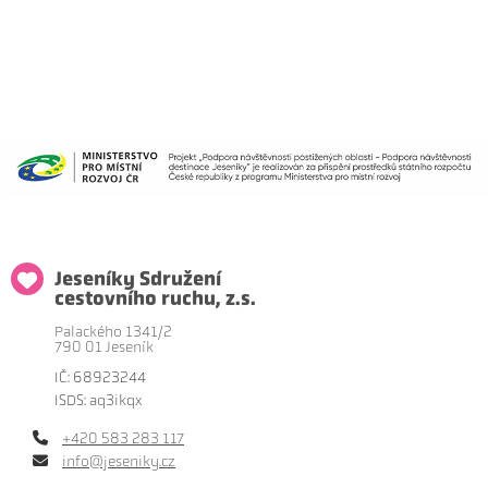
Jeseníky Sdružení
cestovního ruchu, z.s.
Palackého 1341/2
790 01 Jeseník
IČ: 68923244
ISDS: aq3ikqx
+420 583 283 117
info@jeseniky.cz