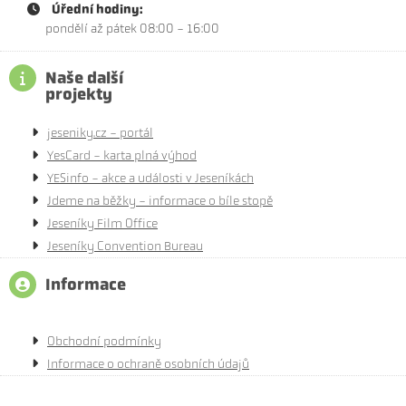
Úřední hodiny:
pondělí až pátek 08:00 - 16:00
Naše další
projekty
jeseniky.cz - portál
YesCard - karta plná výhod
YESinfo - akce a události v Jeseníkách
Jdeme na běžky - informace o bíle stopě
Jeseníky Film Office
Jeseníky Convention Bureau
Informace
Obchodní podmínky
Informace o ochraně osobních údajů