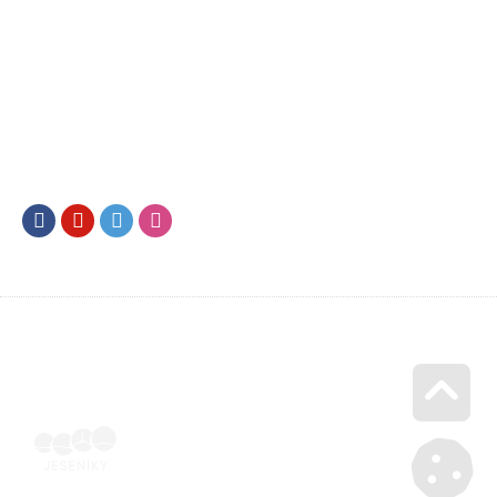
Facebook
Youtube
Twitter
Instagram
Go u
SML202500053 | Naskenovaná podepsaná smlouva | Voucher