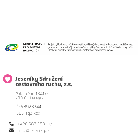
Jeseníky Sdružení
cestovního ruchu, z.s.
Palackého 1341/2
790 01 Jeseník
IČ: 68923244
ISDS: aq3ikqx
+420 583 283 117
info@jeseniky.cz