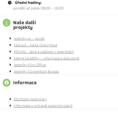
Úřední hodiny:
pondělí až pátek 08:00 - 16:00
Naše další
projekty
jeseniky.cz - portál
YesCard - karta plná výhod
YESinfo - akce a události v Jeseníkách
Jdeme na běžky - informace o bíle stopě
Jeseníky Film Office
Jeseníky Convention Bureau
Informace
Obchodní podmínky
Informace o ochraně osobních údajů