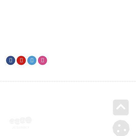
Facebook
Youtube
Twitter
Instagram
Go u
SML202500789 | Naskenovaná podepsaná smlouva | Voucher