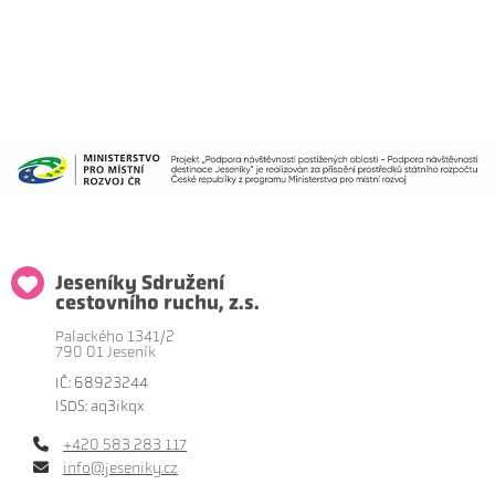
Jeseníky Sdružení
cestovního ruchu, z.s.
Palackého 1341/2
790 01 Jeseník
IČ: 68923244
ISDS: aq3ikqx
+420 583 283 117
info@jeseniky.cz