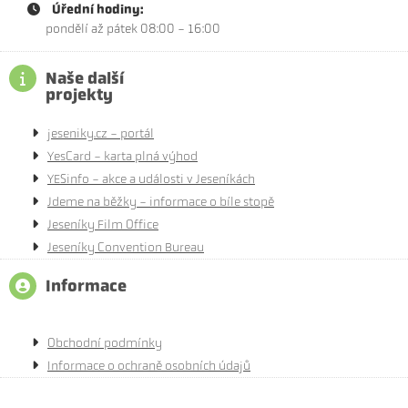
Úřední hodiny:
pondělí až pátek 08:00 - 16:00
Naše další
projekty
jeseniky.cz - portál
YesCard - karta plná výhod
YESinfo - akce a události v Jeseníkách
Jdeme na běžky - informace o bíle stopě
Jeseníky Film Office
Jeseníky Convention Bureau
Informace
Obchodní podmínky
Informace o ochraně osobních údajů