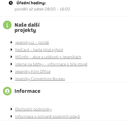
Úřední hodiny:
pondělí až pátek 08:00 - 16:00
Naše další
projekty
jeseniky.cz - portál
YesCard - karta plná výhod
YESinfo - akce a události v Jeseníkách
Jdeme na běžky - informace o bíle stopě
Jeseníky Film Office
Jeseníky Convention Bureau
Informace
Obchodní podmínky
Informace o ochraně osobních údajů