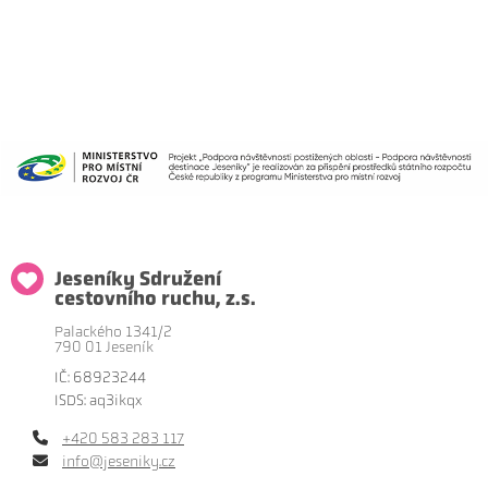
Jeseníky Sdružení
cestovního ruchu, z.s.
Palackého 1341/2
790 01 Jeseník
IČ: 68923244
ISDS: aq3ikqx
+420 583 283 117
info@jeseniky.cz