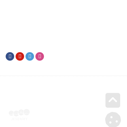
Facebook
Youtube
Twitter
Instagram
Go u
SML202500726 | Naskenovaná podepsaná smlouva | Voucher