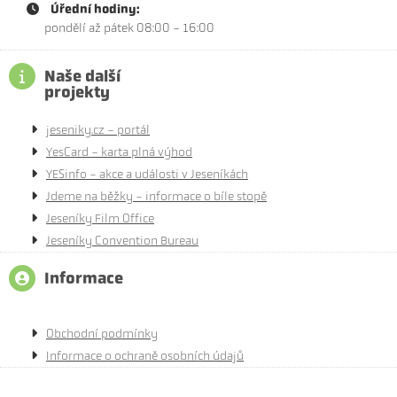
Úřední hodiny:
pondělí až pátek 08:00 - 16:00
Naše další
projekty
jeseniky.cz - portál
YesCard - karta plná výhod
YESinfo - akce a události v Jeseníkách
Jdeme na běžky - informace o bíle stopě
Jeseníky Film Office
Jeseníky Convention Bureau
Informace
Obchodní podmínky
Informace o ochraně osobních údajů