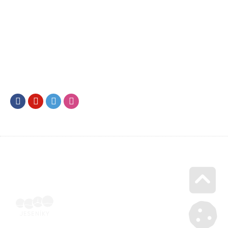
Facebook
Youtube
Twitter
Instagram
Go u
SML202400103 | Naskenovaná podepsaná smlouva | Voucher