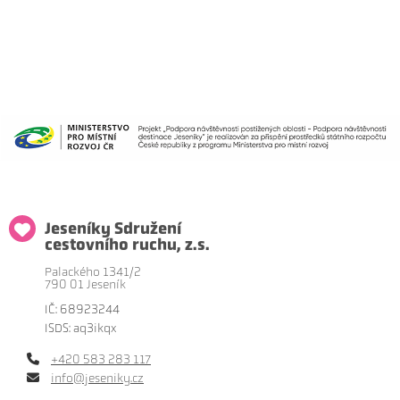
Jeseníky Sdružení
cestovního ruchu, z.s.
Palackého 1341/2
790 01 Jeseník
IČ: 68923244
ISDS: aq3ikqx
+420 583 283 117
info@jeseniky.cz