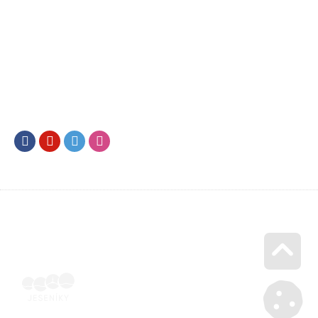
Facebook
Youtube
Twitter
Instagram
Go u
SML202500653 | Naskenovaná podepsaná smlouva | Voucher