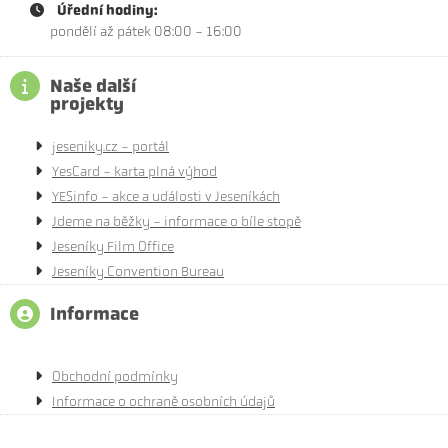
Úřední hodiny:
pondělí až pátek 08:00 - 16:00
Naše další
projekty
jeseniky.cz - portál
YesCard - karta plná výhod
YESinfo - akce a události v Jeseníkách
Jdeme na běžky - informace o bíle stopě
Jeseníky Film Office
Jeseníky Convention Bureau
Informace
Obchodní podmínky
Informace o ochraně osobních údajů