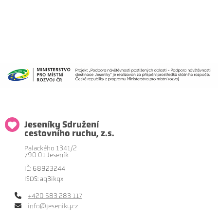
Jeseníky Sdružení
cestovního ruchu, z.s.
Palackého 1341/2
790 01 Jeseník
IČ: 68923244
ISDS: aq3ikqx
+420 583 283 117
info@jeseniky.cz