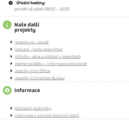
Úřední hodiny:
pondělí až pátek 08:00 - 16:00
Naše další
projekty
jeseniky.cz - portál
YesCard - karta plná výhod
YESinfo - akce a události v Jeseníkách
Jdeme na běžky - informace o bíle stopě
Jeseníky Film Office
Jeseníky Convention Bureau
Informace
Obchodní podmínky
Informace o ochraně osobních údajů