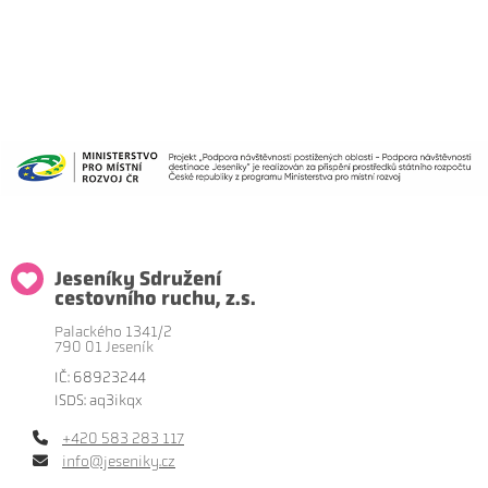
Jeseníky Sdružení
cestovního ruchu, z.s.
Palackého 1341/2
790 01 Jeseník
IČ: 68923244
ISDS: aq3ikqx
+420 583 283 117
info@jeseniky.cz