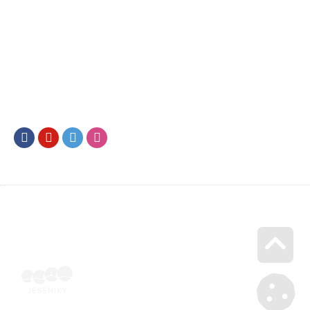
Facebook
Youtube
Twitter
Instagram
Go u
SML202500622 | Naskenovaná podepsaná smlouva | Voucher