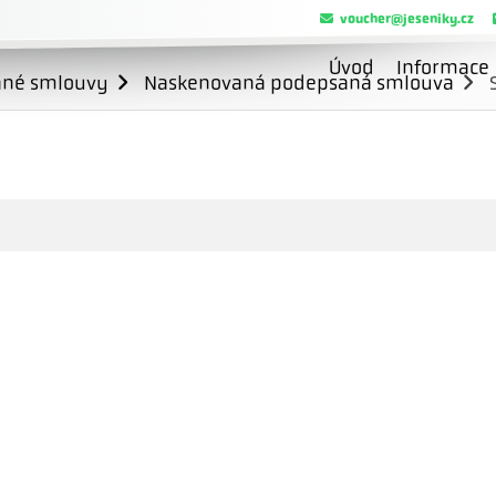
voucher@jeseniky.cz
Úvod
Informace
ané smlouvy
Naskenovaná podepsaná smlouva