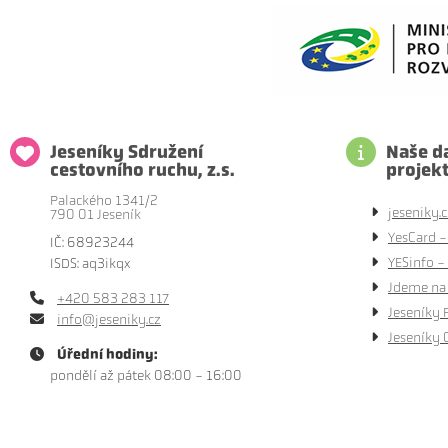
Jeseníky Sdružení
Naše da
cestovního ruchu, z.s.
projek
Palackého 1341/2
jeseniky.c
790 01 Jeseník
YesCard -
IČ: 68923244
YESinfo - 
ISDS: aq3ikqx
Jdeme na 
+420 583 283 117
Jeseníky 
info@jeseniky.cz
Jeseníky 
Úřední hodiny:
pondělí až pátek 08:00 - 16:00