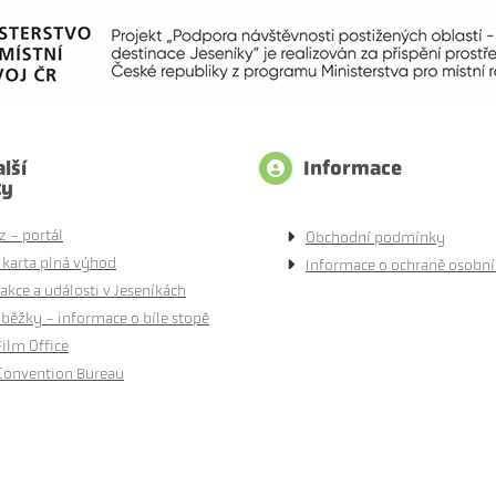
lší
Informace
ty
z - portál
Obchodní podmínky
 karta plná výhod
Informace o ochraně osobní
akce a události v Jeseníkách
běžky - informace o bíle stopě
Film Office
Convention Bureau