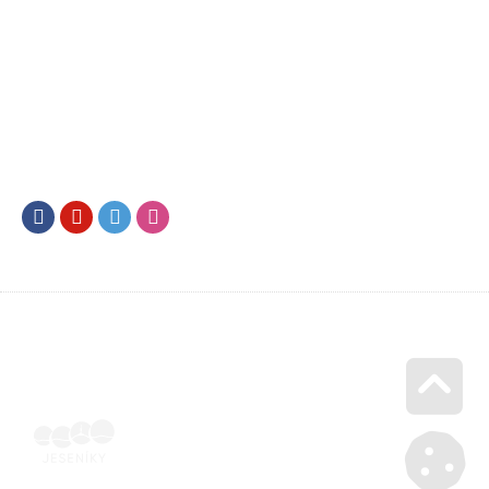
Facebook
Youtube
Twitter
Instagram
Go u
SML202500594 | Naskenovaná podepsaná smlouva | Voucher