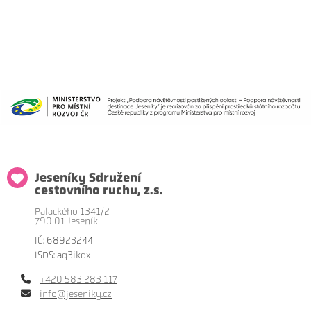
Jeseníky Sdružení
cestovního ruchu, z.s.
Palackého 1341/2
790 01 Jeseník
IČ: 68923244
ISDS: aq3ikqx
+420 583 283 117
info@jeseniky.cz