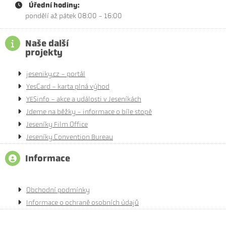
Úřední hodiny:
pondělí až pátek 08:00 - 16:00
Naše další
projekty
jeseniky.cz - portál
YesCard - karta plná výhod
YESinfo - akce a události v Jeseníkách
Jdeme na běžky - informace o bíle stopě
Jeseníky Film Office
Jeseníky Convention Bureau
Informace
Obchodní podmínky
Informace o ochraně osobních údajů