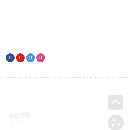
Facebook
Youtube
Twitter
Instagram
Go u
SML202500599 | Naskenovaná podepsaná smlouva | Voucher