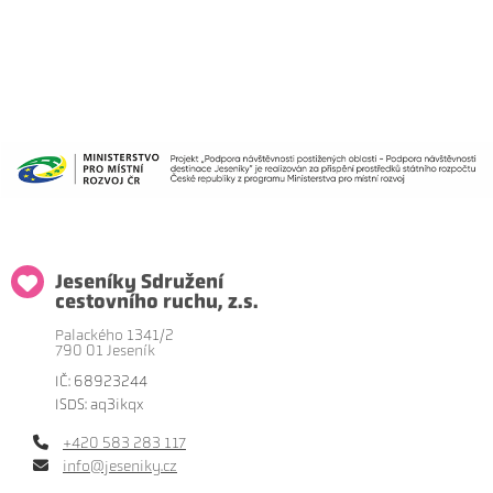
Jeseníky Sdružení
cestovního ruchu, z.s.
Palackého 1341/2
790 01 Jeseník
IČ: 68923244
ISDS: aq3ikqx
+420 583 283 117
info@jeseniky.cz