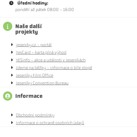
Úřední hodiny:
pondělí až pátek 08:00 - 16:00
Naše další
projekty
jeseniky.cz - portál
YesCard - karta plná výhod
YESinfo - akce a události v Jeseníkách
Jdeme na běžky - informace o bíle stopě
Jeseníky Film Office
Jeseníky Convention Bureau
Informace
Obchodní podmínky
Informace o ochraně osobních údajů