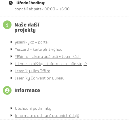
Úřední hodiny:
pondělí až pátek 08:00 - 16:00
Naše další
projekty
jeseniky.cz - portál
YesCard - karta plná výhod
YESinfo - akce a události v Jeseníkách
Jdeme na běžky - informace o bíle stopě
Jeseníky Film Office
Jeseníky Convention Bureau
Informace
Obchodní podmínky
Informace o ochraně osobních údajů