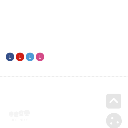
Facebook
Youtube
Twitter
Instagram
Go u
SML202500421 | Naskenovaná podepsaná smlouva | Voucher