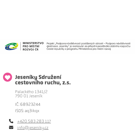
Jeseníky Sdružení
cestovního ruchu, z.s.
Palackého 1341/2
790 01 Jeseník
IČ: 68923244
ISDS: aq3ikqx
+420 583 283 117
info@jeseniky.cz