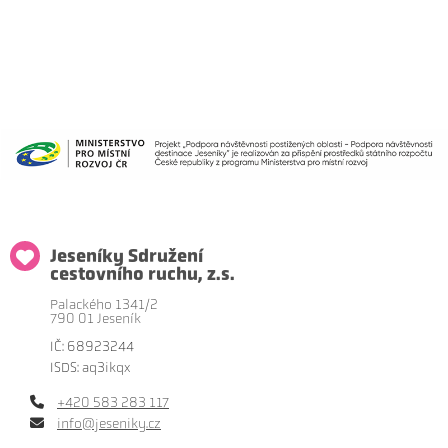
Jeseníky Sdružení
cestovního ruchu, z.s.
Palackého 1341/2
790 01 Jeseník
IČ: 68923244
ISDS: aq3ikqx
+420 583 283 117
info@jeseniky.cz