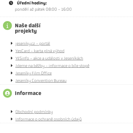
Úřední hodiny:
pondělí až pátek 08:00 - 16:00
Naše další
projekty
jeseniky.cz - portál
YesCard - karta plná výhod
YESinfo - akce a události v Jeseníkách
Jdeme na běžky - informace o bíle stopě
Jeseníky Film Office
Jeseníky Convention Bureau
Informace
Obchodní podmínky
Informace o ochraně osobních údajů