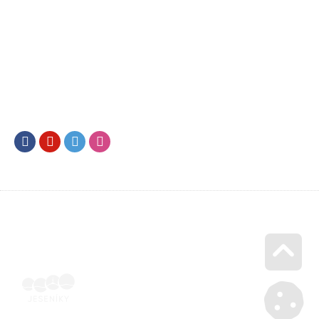
Facebook
Youtube
Twitter
Instagram
Go u
SML202500578 | Naskenovaná podepsaná smlouva | Voucher