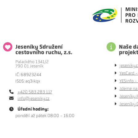
Jeseníky Sdružení
Naše da
cestovního ruchu, z.s.
projek
Palackého 1341/2
jeseniky.c
790 01 Jeseník
YesCard -
IČ: 68923244
YESinfo - 
ISDS: aq3ikqx
Jdeme na 
+420 583 283 117
Jeseníky 
info@jeseniky.cz
Jeseníky 
Úřední hodiny:
pondělí až pátek 08:00 - 16:00