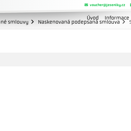
voucher@jeseniky.cz
Úvod
Informace
ané smlouvy
Naskenovaná podepsaná smlouva