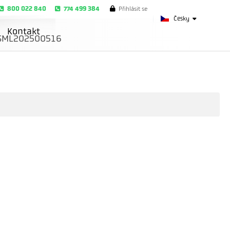
800 022 840
774 499 384
Přihlásit se
Česky
Kontakt
SML202500516