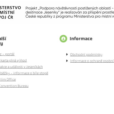
lší
Informace
ty
z - portál
Obchodní podmínky
 karta plná výhod
Informace o ochraně osobní
akce a události v Jeseníkách
běžky - informace o bíle stopě
Film Office
Convention Bureau