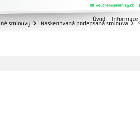
voucher@jeseniky.cz
Úvod
Informace
ané smlouvy
Naskenovaná podepsaná smlouva