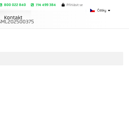
800 022 840
774 499 384
Přihlásit se
Česky
Kontakt
SML202500375