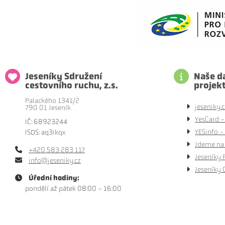
Jeseníky Sdružení
Naše da
cestovního ruchu, z.s.
projek
Palackého 1341/2
jeseniky.c
790 01 Jeseník
YesCard -
IČ: 68923244
YESinfo - 
ISDS: aq3ikqx
Jdeme na 
+420 583 283 117
Jeseníky 
info@jeseniky.cz
Jeseníky 
Úřední hodiny:
pondělí až pátek 08:00 - 16:00