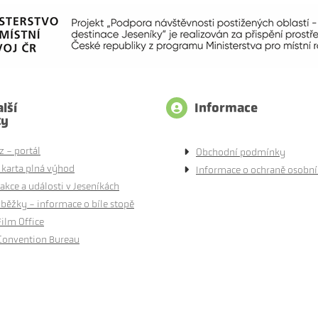
lší
Informace
ty
z - portál
Obchodní podmínky
 karta plná výhod
Informace o ochraně osobní
akce a události v Jeseníkách
běžky - informace o bíle stopě
Film Office
Convention Bureau