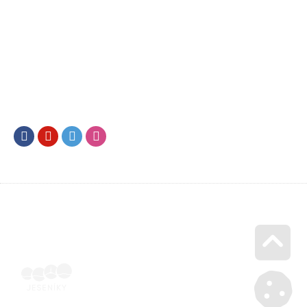
Facebook
Youtube
Twitter
Instagram
Go u
SML202500335 | Naskenovaná podepsaná smlouva | Voucher