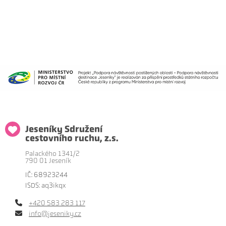
Jeseníky Sdružení
cestovního ruchu, z.s.
Palackého 1341/2
790 01 Jeseník
IČ: 68923244
ISDS: aq3ikqx
+420 583 283 117
info@jeseniky.cz