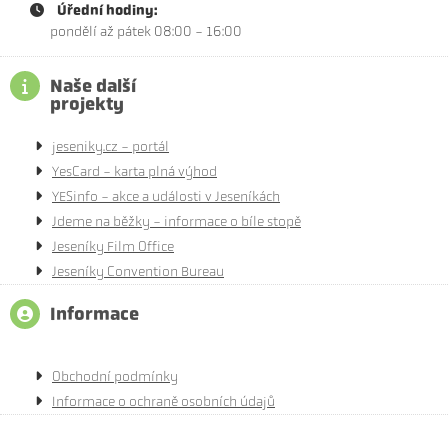
Úřední hodiny:
pondělí až pátek 08:00 - 16:00
Naše další
projekty
jeseniky.cz - portál
YesCard - karta plná výhod
YESinfo - akce a události v Jeseníkách
Jdeme na běžky - informace o bíle stopě
Jeseníky Film Office
Jeseníky Convention Bureau
Informace
Obchodní podmínky
Informace o ochraně osobních údajů