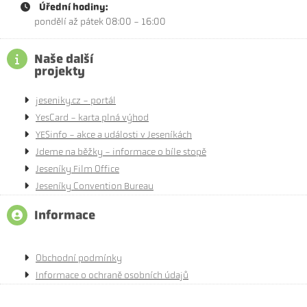
Úřední hodiny:
pondělí až pátek 08:00 - 16:00
Naše další
projekty
jeseniky.cz - portál
YesCard - karta plná výhod
YESinfo - akce a události v Jeseníkách
Jdeme na běžky - informace o bíle stopě
Jeseníky Film Office
Jeseníky Convention Bureau
Informace
Obchodní podmínky
Informace o ochraně osobních údajů