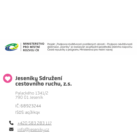
Jeseníky Sdružení
cestovního ruchu, z.s.
Palackého 1341/2
790 01 Jeseník
IČ: 68923244
ISDS: aq3ikqx
+420 583 283 117
info@jeseniky.cz