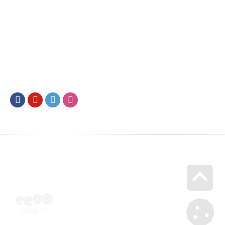
Facebook
Youtube
Twitter
Instagram
Go u
SML202500414 | Naskenovaná podepsaná smlouva | Voucher