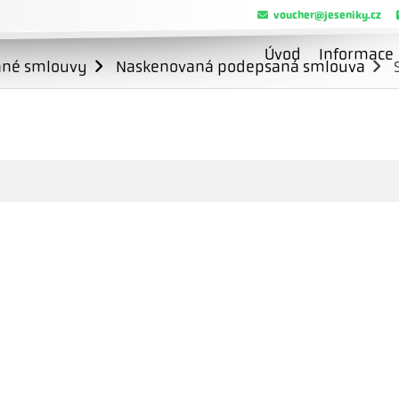
voucher@jeseniky.cz
Úvod
Informace
ané smlouvy
Naskenovaná podepsaná smlouva