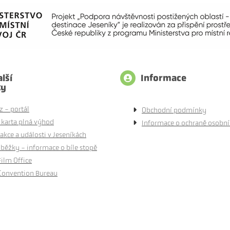
lší
Informace
ty
z - portál
Obchodní podmínky
 karta plná výhod
Informace o ochraně osobní
akce a události v Jeseníkách
běžky - informace o bíle stopě
Film Office
Convention Bureau