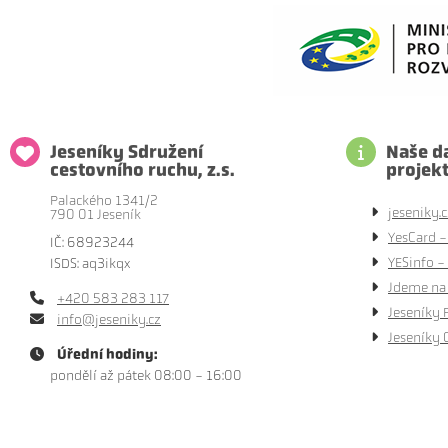
Jeseníky Sdružení
Naše da
cestovního ruchu, z.s.
projek
Palackého 1341/2
jeseniky.c
790 01 Jeseník
YesCard -
IČ: 68923244
YESinfo - 
ISDS: aq3ikqx
Jdeme na 
+420 583 283 117
Jeseníky 
info@jeseniky.cz
Jeseníky 
Úřední hodiny:
pondělí až pátek 08:00 - 16:00