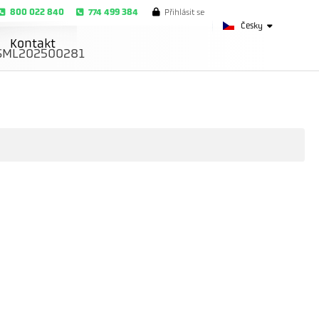
800 022 840
774 499 384
Přihlásit se
Česky
Kontakt
SML202500281