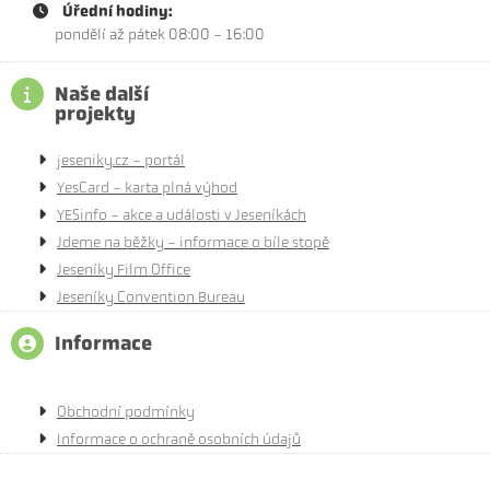
Úřední hodiny:
pondělí až pátek 08:00 - 16:00
Naše další
projekty
jeseniky.cz - portál
YesCard - karta plná výhod
YESinfo - akce a události v Jeseníkách
Jdeme na běžky - informace o bíle stopě
Jeseníky Film Office
Jeseníky Convention Bureau
Informace
Obchodní podmínky
Informace o ochraně osobních údajů