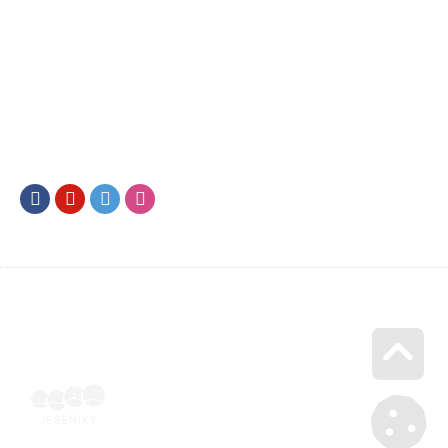
Facebook
Youtube
Twitter
Instagram
Go u
SML202500360 | Naskenovaná podepsaná smlouva | Voucher