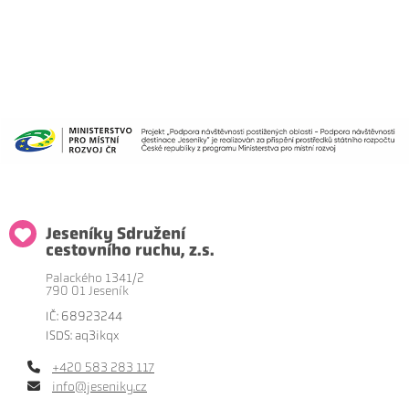
Jeseníky Sdružení
cestovního ruchu, z.s.
Palackého 1341/2
790 01 Jeseník
IČ: 68923244
ISDS: aq3ikqx
+420 583 283 117
info@jeseniky.cz