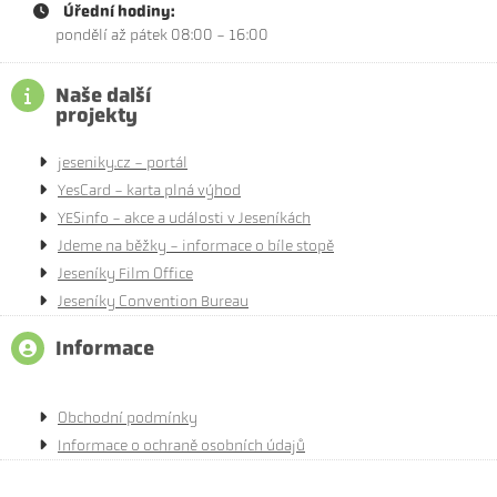
Úřední hodiny:
pondělí až pátek 08:00 - 16:00
Naše další
projekty
jeseniky.cz - portál
YesCard - karta plná výhod
YESinfo - akce a události v Jeseníkách
Jdeme na běžky - informace o bíle stopě
Jeseníky Film Office
Jeseníky Convention Bureau
Informace
Obchodní podmínky
Informace o ochraně osobních údajů