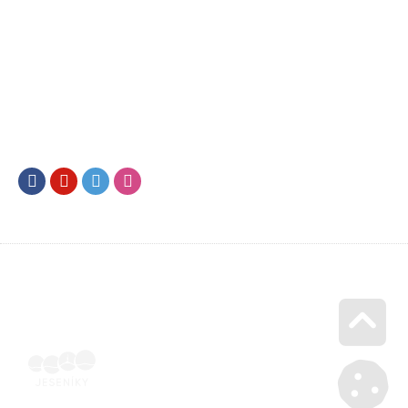
Facebook
Youtube
Twitter
Instagram
Go u
SML202500310 | Naskenovaná podepsaná smlouva | Voucher