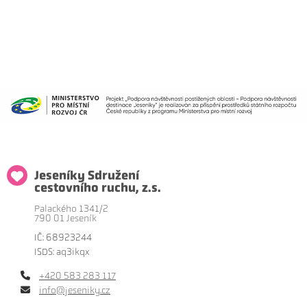
Jeseníky Sdružení
cestovního ruchu, z.s.
Palackého 1341/2
790 01 Jeseník
IČ: 68923244
ISDS: aq3ikqx
+420 583 283 117
info@jeseniky.cz