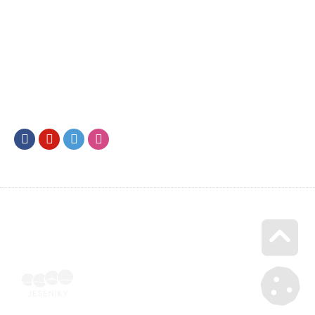
Facebook
Youtube
Twitter
Instagram
Go u
Podepsaná oběmi stranami | Voucher Jeseníky