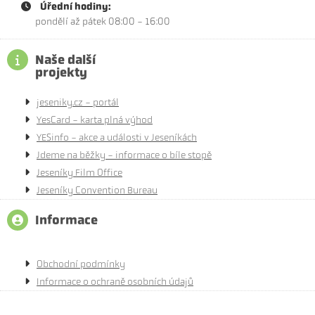
Úřední hodiny:
pondělí až pátek 08:00 - 16:00
Naše další
projekty
jeseniky.cz - portál
YesCard - karta plná výhod
YESinfo - akce a události v Jeseníkách
Jdeme na běžky - informace o bíle stopě
Jeseníky Film Office
Jeseníky Convention Bureau
Informace
Obchodní podmínky
Informace o ochraně osobních údajů