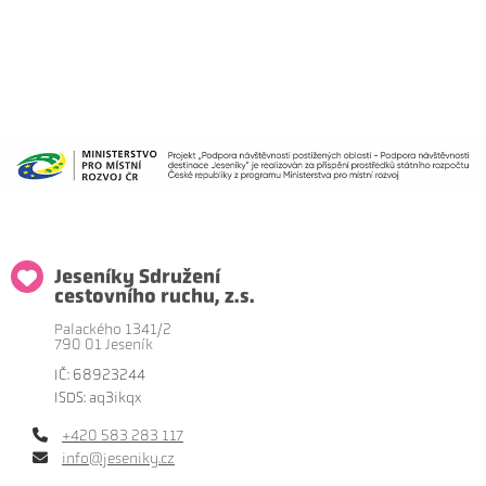
Jeseníky Sdružení
cestovního ruchu, z.s.
Palackého 1341/2
790 01 Jeseník
IČ: 68923244
ISDS: aq3ikqx
+420 583 283 117
info@jeseniky.cz