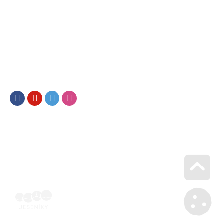
Facebook
Youtube
Twitter
Instagram
Go u
Podepsaná oběmi stranami | Voucher Jeseníky