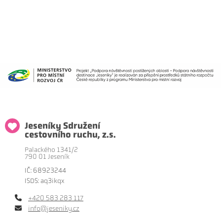
Jeseníky Sdružení
cestovního ruchu, z.s.
Palackého 1341/2
790 01 Jeseník
IČ: 68923244
ISDS: aq3ikqx
+420 583 283 117
info@jeseniky.cz