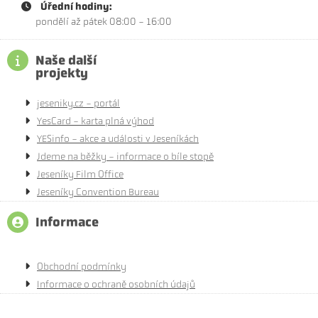
Úřední hodiny:
pondělí až pátek 08:00 - 16:00
Naše další
projekty
jeseniky.cz - portál
YesCard - karta plná výhod
YESinfo - akce a události v Jeseníkách
Jdeme na běžky - informace o bíle stopě
Jeseníky Film Office
Jeseníky Convention Bureau
Informace
Obchodní podmínky
Informace o ochraně osobních údajů