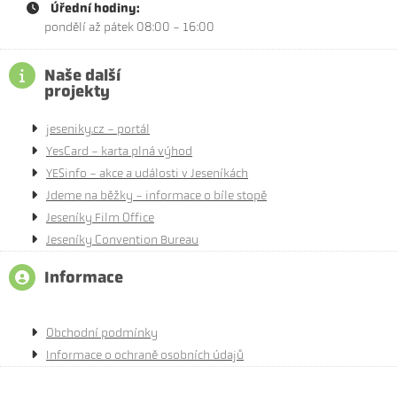
Úřední hodiny:
pondělí až pátek 08:00 - 16:00
Naše další
projekty
jeseniky.cz - portál
YesCard - karta plná výhod
YESinfo - akce a události v Jeseníkách
Jdeme na běžky - informace o bíle stopě
Jeseníky Film Office
Jeseníky Convention Bureau
Informace
Obchodní podmínky
Informace o ochraně osobních údajů