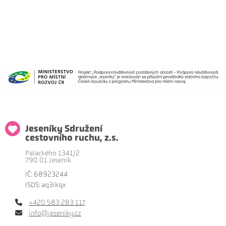
Jeseníky Sdružení
cestovního ruchu, z.s.
Palackého 1341/2
790 01 Jeseník
IČ: 68923244
ISDS: aq3ikqx
+420 583 283 117
info@jeseniky.cz