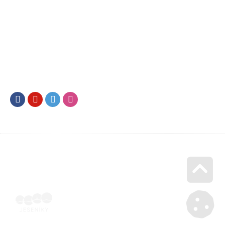
Facebook
Youtube
Twitter
Instagram
Go u
Podepsaná oběmi stranami | Voucher Jeseníky