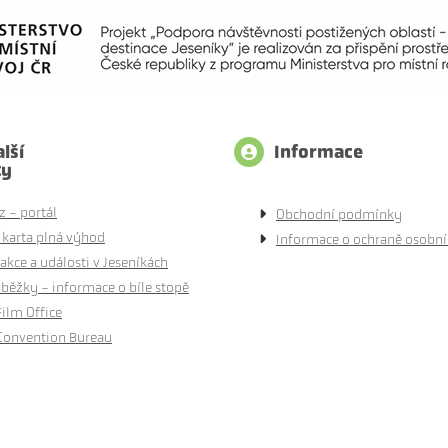
lší
Informace
ty
z - portál
Obchodní podmínky
 karta plná výhod
Informace o ochraně osobní
akce a události v Jeseníkách
běžky - informace o bíle stopě
Film Office
Convention Bureau