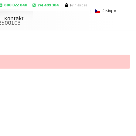
800 022 840
774 499 384
Přihlásit se
Česky
Kontakt
2500103