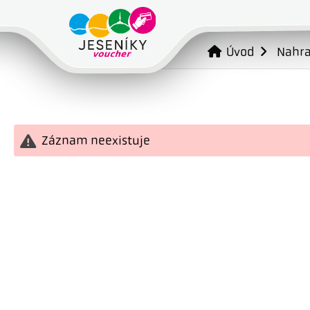
Úvod
Nahr
Záznam neexistuje