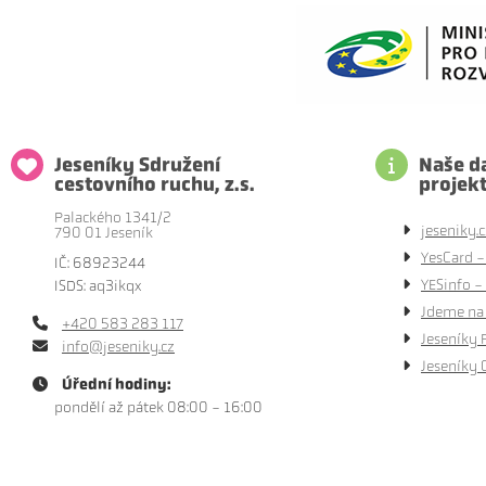
Jeseníky Sdružení
Naše da
cestovního ruchu, z.s.
projek
Palackého 1341/2
jeseniky.c
790 01 Jeseník
YesCard -
IČ: 68923244
YESinfo - 
ISDS: aq3ikqx
Jdeme na 
+420 583 283 117
Jeseníky 
info@jeseniky.cz
Jeseníky 
Úřední hodiny:
pondělí až pátek 08:00 - 16:00