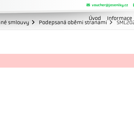
voucher@jeseniky.cz
Úvod
Informace
ané smlouvy
Podepsaná oběmi stranami
SML20