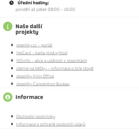
Úřední hodiny:
pondělí až pátek 08:00 - 16:00
Naše další
projekty
jeseniky.cz - portál
YesCard - karta plná výhod
YESinfo - akce a události v Jeseníkách
Jdeme na běžky - informace o bíle stopě
Jeseníky Film Office
Jeseníky Convention Bureau
Informace
Obchodní podmínky
Informace o ochraně osobních údajů