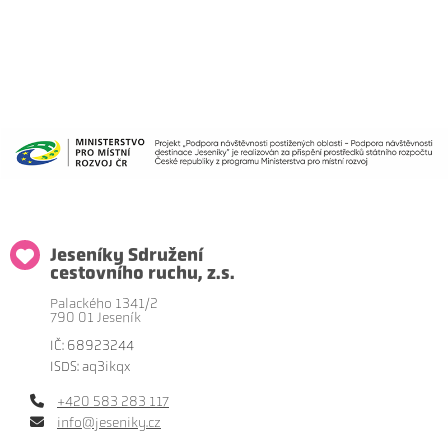
Jeseníky Sdružení
cestovního ruchu, z.s.
Palackého 1341/2
790 01 Jeseník
IČ: 68923244
ISDS: aq3ikqx
+420 583 283 117
info@jeseniky.cz