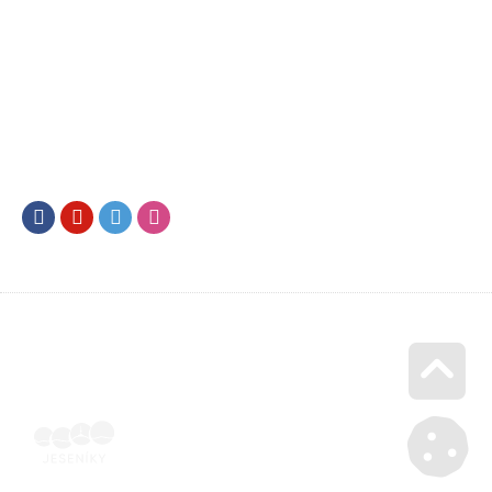
Facebook
Youtube
Twitter
Instagram
Go u
Podepsaná oběmi stranami | Voucher Jeseníky