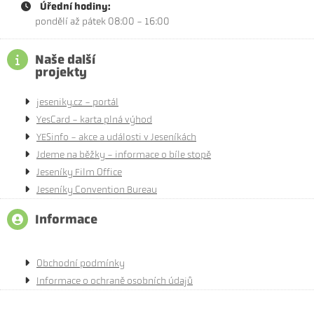
Úřední hodiny:
pondělí až pátek 08:00 - 16:00
Naše další
projekty
jeseniky.cz - portál
YesCard - karta plná výhod
YESinfo - akce a události v Jeseníkách
Jdeme na běžky - informace o bíle stopě
Jeseníky Film Office
Jeseníky Convention Bureau
Informace
Obchodní podmínky
Informace o ochraně osobních údajů