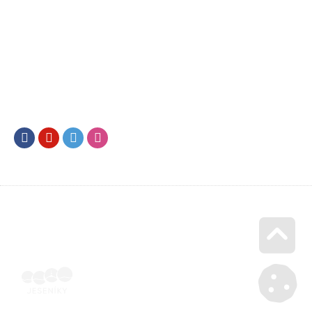
Facebook
Youtube
Twitter
Instagram
Go u
Podepsaná oběmi stranami | Voucher Jeseníky