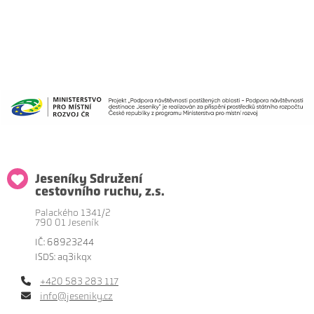
Jeseníky Sdružení
cestovního ruchu, z.s.
Palackého 1341/2
790 01 Jeseník
IČ: 68923244
ISDS: aq3ikqx
+420 583 283 117
info@jeseniky.cz