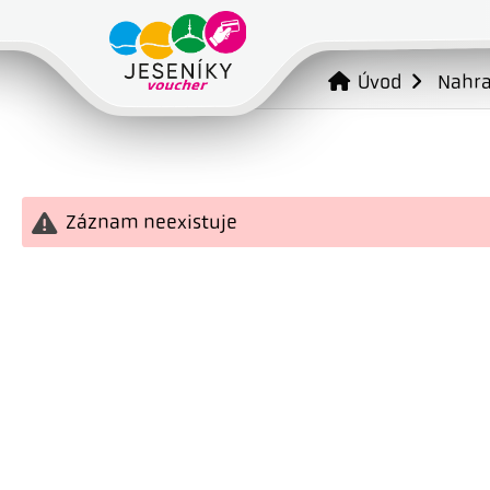
Úvod
Nahr
Záznam neexistuje