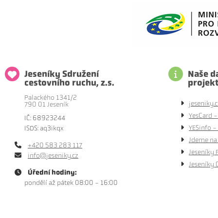
Jeseníky Sdružení
Naše da
cestovního ruchu, z.s.
projek
Palackého 1341/2
jeseniky.c
790 01 Jeseník
YesCard -
IČ: 68923244
YESinfo - 
ISDS: aq3ikqx
Jdeme na 
+420 583 283 117
Jeseníky 
info@jeseniky.cz
Jeseníky 
Úřední hodiny:
pondělí až pátek 08:00 - 16:00