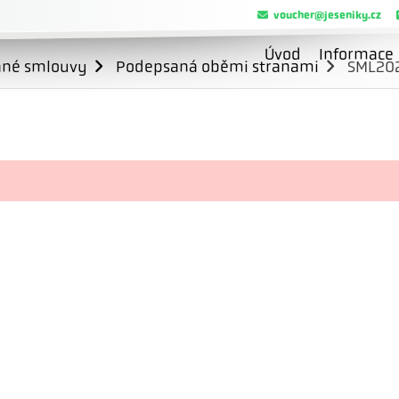
voucher@jeseniky.cz
Úvod
Informace
ané smlouvy
Podepsaná oběmi stranami
SML20