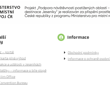
lší
Informace
ty
z - portál
Obchodní podmínky
 karta plná výhod
Informace o ochraně osobní
akce a události v Jeseníkách
běžky - informace o bíle stopě
Film Office
Convention Bureau