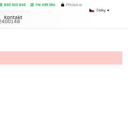
800 022 840
774 499 384
Přihlásit se
Česky
Kontakt
2400148